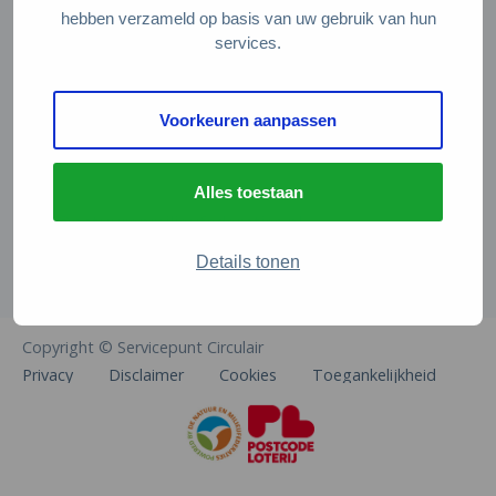
Veelgestelde vragen
hebben verzameld op basis van uw gebruik van hun
services.
Contact
De Natuur en Milieufederaties
Voorkeuren aanpassen
Arthur van Schendelstraat 600
3511 MJ Utrecht
Alles toestaan
info@natuurenmilieufederaties.nl
030-2567360
Details tonen
Copyright © Servicepunt Circulair
Privacy
Disclaimer
Cookies
Toegankelijkheid