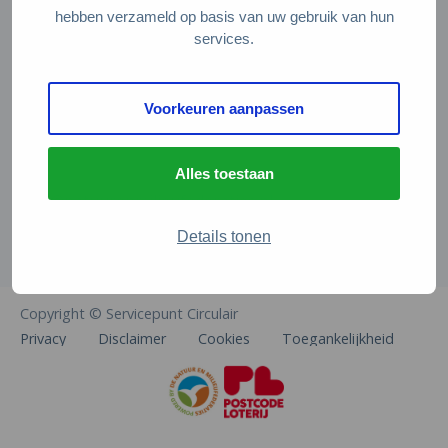
Veelgestelde vragen
hebben verzameld op basis van uw gebruik van hun
services.
Contact
De Natuur en Milieufederaties
Voorkeuren aanpassen
Arthur van Schendelstraat 600
3511 MJ Utrecht
Alles toestaan
info@natuurenmilieufederaties.nl
030-2567360
Details tonen
Copyright © Servicepunt Circulair
Privacy
Disclaimer
Cookies
Toegankelijkheid