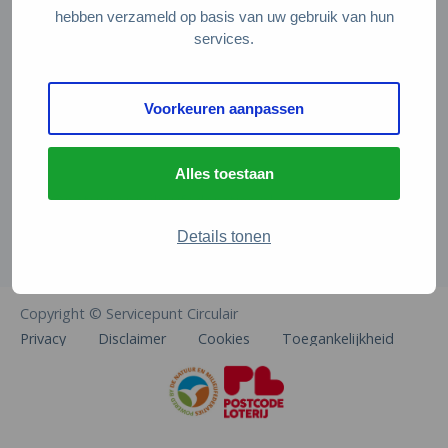
Veelgestelde vragen
hebben verzameld op basis van uw gebruik van hun
services.
Contact
De Natuur en Milieufederaties
Voorkeuren aanpassen
Arthur van Schendelstraat 600
3511 MJ Utrecht
Alles toestaan
info@natuurenmilieufederaties.nl
030-2567360
Details tonen
Copyright © Servicepunt Circulair
Privacy
Disclaimer
Cookies
Toegankelijkheid