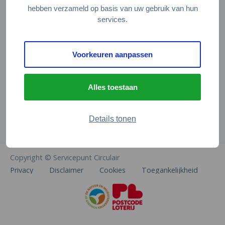
Veelgestelde vragen
hebben verzameld op basis van uw gebruik van hun
services.
Contact
De Natuur en Milieufederaties
Voorkeuren aanpassen
Arthur van Schendelstraat 600
3511 MJ Utrecht
Alles toestaan
info@natuurenmilieufederaties.nl
030-2567360
Details tonen
Copyright © Servicepunt Circulair
Privacy
Disclaimer
Cookies
Toegankelijkheid