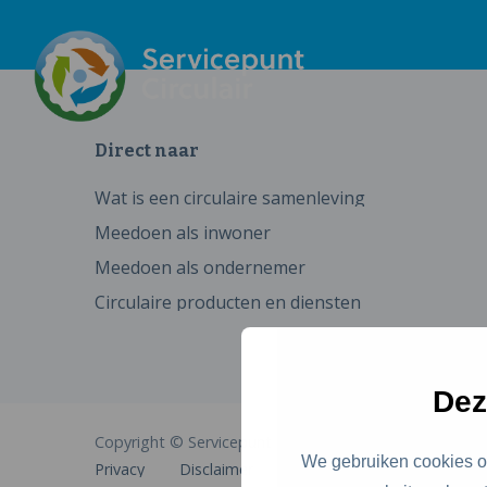
Direct naar
Wat is een circulaire samenleving
Meedoen als inwoner
Meedoen als ondernemer
Circulaire producten en diensten
Dez
Copyright © Servicepunt Circulair
We gebruiken cookies om
Privacy
Disclaimer
Cookies
Toegankelijkhe