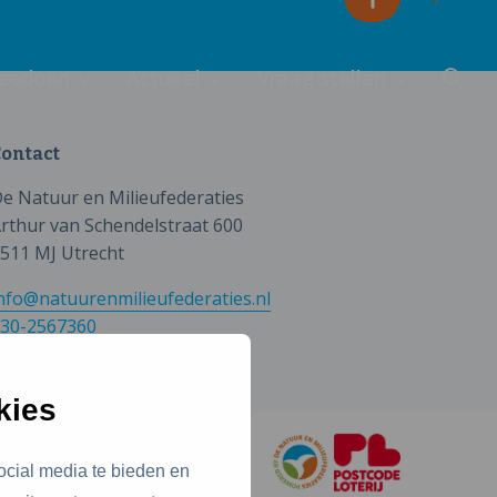
eedoen
Actueel
Vraag stellen
ontact
e Natuur en Milieufederaties
rthur van Schendelstraat 600
511 MJ Utrecht
nfo@natuurenmilieufederaties.nl
30-2567360
kies
ocial media te bieden en