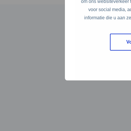
om ons websiteverkeer t
voor social media, 
informatie die u aan z
V