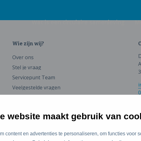
Wat is een circulaire samenleving
M
Wie zijn wij?
C
D
Over ons
A
Stel je vraag
3
Servicepunt Team
i
Veelgestelde vragen
0
e website maakt gebruik van coo
 content en advertenties te personaliseren, om functies voor s
id