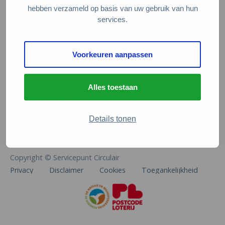
Veelgestelde vragen
hebben verzameld op basis van uw gebruik van hun
services.
Contact
De Natuur en Milieufederaties
Voorkeuren aanpassen
Arthur van Schendelstraat 600
3511 MJ Utrecht
Alles toestaan
info@natuurenmilieufederaties.nl
030-2567360
Details tonen
Copyright © Servicepunt Circulair
Privacy
Disclaimer
Cookies
Toegankelijkheid