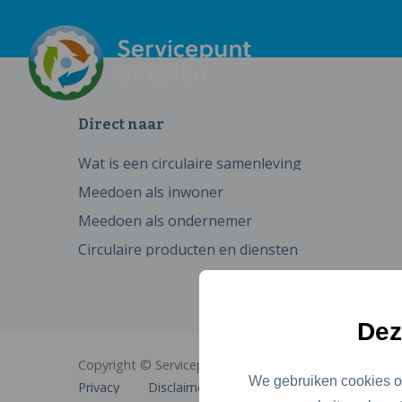
Direct naar
Wat is een circulaire samenleving
Meedoen als inwoner
Meedoen als ondernemer
Circulaire producten en diensten
Dez
Copyright © Servicepunt Circulair
We gebruiken cookies om
Privacy
Disclaimer
Cookies
Toegankelijkhe