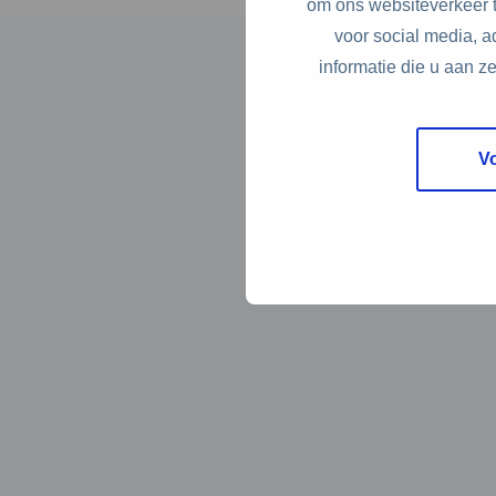
om ons websiteverkeer t
voor social media, 
informatie die u aan z
V