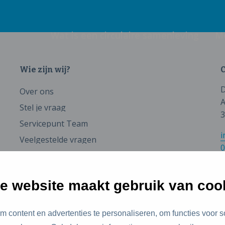
Wat is een circulaire samenleving
M
Wie zijn wij?
C
D
Over ons
A
Stel je vraag
3
Servicepunt Team
i
Veelgestelde vragen
0
e website maakt gebruik van coo
 content en advertenties te personaliseren, om functies voor s
id