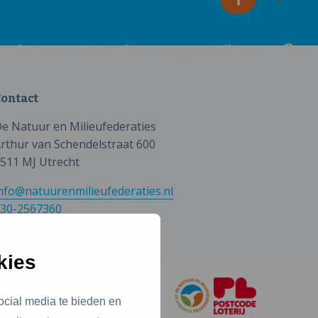
eedoen
Actueel
Vraag stellen
ontact
e Natuur en Milieufederaties
rthur van Schendelstraat 600
511 MJ Utrecht
nfo@natuurenmilieufederaties.nl
30-2567360
kies
ocial media te bieden en