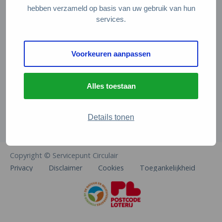
Veelgestelde vragen
hebben verzameld op basis van uw gebruik van hun
services.
Contact
De Natuur en Milieufederaties
Voorkeuren aanpassen
Arthur van Schendelstraat 600
3511 MJ Utrecht
Alles toestaan
info@natuurenmilieufederaties.nl
030-2567360
Details tonen
Copyright © Servicepunt Circulair
Privacy
Disclaimer
Cookies
Toegankelijkheid