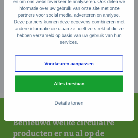
en om ons websiteverkeer te analyseren. Ook delen we
grenzen. Er komt dus altijd een stukje
informatie over uw gebruik van onze site met onze
maatwerk bij kijken. Zeker bij producten
partners voor social media, adverteren en analyse.
Deze partners kunnen deze gegevens combineren met
waarbij het minder makkelijk is om
andere informatie die u aan ze heeft verstrekt of die ze
onderdelen of grondstoffen na een
hebben verzameld op basis van uw gebruik van hun
services.
gebruiksperiode weer hoogwaardig her
te gebruiken. Denk bijvoorbeeld aan
kleding. Het basisidee blijft wel hetzelfde
Voorkeuren aanpassen
en dat hoeft zeker niet duurder te zijn!
Alles toestaan
Details tonen
Benieuwd welke circulaire
producten er nu al op de