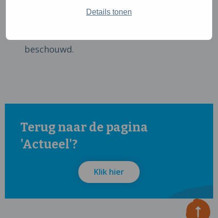
in het zakje. In het Rapport
Wat willen we
Details tonen
weten en wat kunnen we meten
worden
nationale en internationale pogingen
beschouwd.
Terug naar de pagina
'Actueel'?
Klik hier