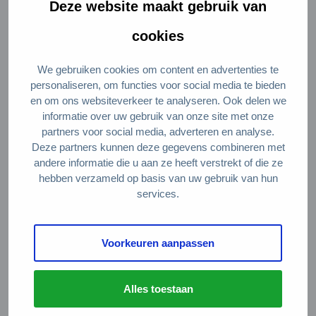
Deze website maakt gebruik van
terugkeert in de economie. Daar gaat het
cookies
dus om een hoogover meting van de
gehele economie. De WBCSD, bestaande
We gebruiken cookies om content en advertenties te
uit ongeveer 200 grote en welwillende
personaliseren, om functies voor social media te bieden
en om ons websiteverkeer te analyseren. Ook delen we
bedrijven uit de hele wereld ontwikkelt
informatie over uw gebruik van onze site met onze
een meetstrategie die speciaal bedoeld is
partners voor social media, adverteren en analyse.
Deze partners kunnen deze gegevens combineren met
voor bedrijven. Het maakt daarbij niet uit
andere informatie die u aan ze heeft verstrekt of die ze
of deze bedrijven groot of klein zijn, maar
hebben verzameld op basis van uw gebruik van hun
het is natuurlijk wel lastiger voor kleine
services.
bedrijven om de hele methodologie te
volgen, aangezien die best complex is.
Voorkeuren aanpassen
Ook het Planbureau voor de
Alles toestaan
Leefomgeving doet een Nederlandse duit