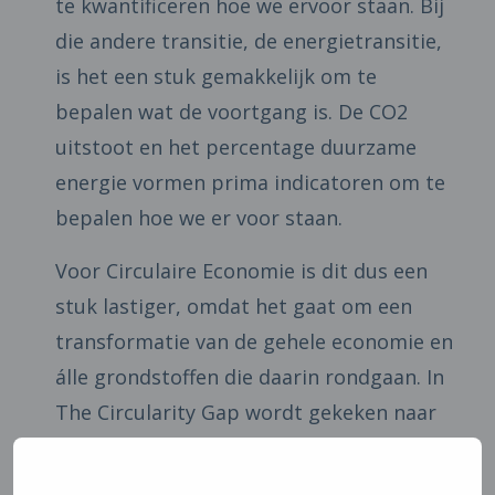
te kwantificeren hoe we ervoor staan. Bij
die andere transitie, de energietransitie,
is het een stuk gemakkelijk om te
bepalen wat de voortgang is. De CO2
uitstoot en het percentage duurzame
energie vormen prima indicatoren om te
bepalen hoe we er voor staan.
Voor Circulaire Economie is dit dus een
stuk lastiger, omdat het gaat om een
transformatie van de gehele economie en
álle grondstoffen die daarin rondgaan. In
The Circularity Gap wordt gekeken naar
de totale stromen van grondstoffen en
hoeveel daarvan op één of andere manier