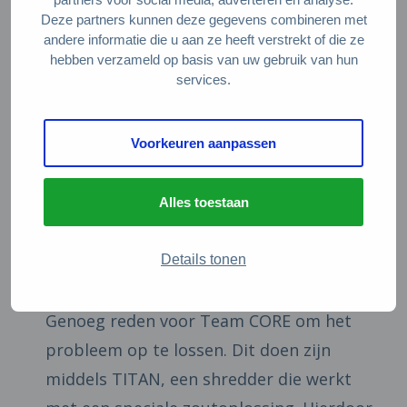
te stemmen en zo te beslissen over de
Deze partners kunnen deze gegevens combineren met
andere informatie die u aan ze heeft verstrekt of die ze
publieksprijs.
hebben verzameld op basis van uw gebruik van hun
services.
Over CORE Titan van Team CORE
Voorkeuren aanpassen
In de recycling industrie komen veel
batterijbranden voor. Zoveel zelfs dat het
Alles toestaan
de nummer 1 oorzaak is van branden in
Details tonen
de metaalrecycling en de nummer 3
oorzaak in de papierrecycling industrie.
Genoeg reden voor Team CORE om het
probleem op te lossen. Dit doen zijn
middels TITAN, een shredder die werkt