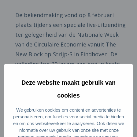
De bekendmaking vond op 8 februari
plaats tijdens een speciale live-uitzending
ter gelegenheid van de Nationale Week
van de Circulaire Economie vanuit The
New Block op Strijp-S in Eindhoven. De
volledige top 20 kwam aan bod in korte
filmpjes die de genomineerden zelf
Deze website maakt gebruik van
hadden opgenomen. De vijf beste
inzendingen mochten hun innovaties
cookies
pitchen, waarna de jury vragen kon
We gebruiken cookies om content en advertenties te
stellen. Op basis daarvan is de
personaliseren, om functies voor social media te bieden
uiteindelijke winnaar kozen. Tijdens de
en om ons websiteverkeer te analyseren. Ook delen we
informatie over uw gebruik van onze site met onze
uitzending kreeg het publiek de kans om
partners voor social media, adverteren en analyse.