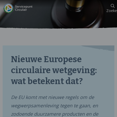
Zoeke
Nieuwe Europese
circulaire wetgeving:
wat betekent dat?
De EU komt met nieuwe regels om de
wegwerpsamenleving tegen te gaan, en
zodoende duurzamere producten en de