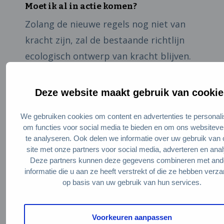
Moet ik al in actie komen?
Zolang de nieuwe regels nog niet van
kracht zijn, zal de bestaande richtlijn
ecologisch ontwerp van kracht blijven.
Deze richtlijn heeft voor de jaren 2022-
2024 een update ondervonden. Op zijn
Deze website maakt gebruik van cookie
vroegst treden de nieuwe regels vanaf
We gebruiken cookies om content en advertenties te personali
2024 in werking. De komende maanden
om functies voor social media te bieden en om ons websiteve
wordt het voorstel besproken door het
te analyseren. Ook delen we informatie over uw gebruik van
site met onze partners voor social media, adverteren en ana
Europees Parlement, en worden mogelijk
Deze partners kunnen deze gegevens combineren met and
nog enkele verbeterpunten toegevoegd.
informatie die u aan ze heeft verstrekt of die ze hebben verz
Mogelijke toevoegingen kunnen zijn:
op basis van uw gebruik van hun services.
Voorkeuren aanpassen