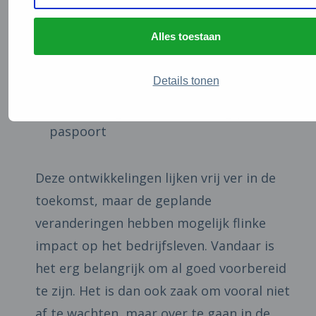
Verbod op veroudering, waarbij
producten sneller kapotgaan dan zou
Alles toestaan
moeten.
Verbod op vernietiging van niet-
Details tonen
verkochte producten
Verbetering en concretisering product
paspoort
Deze ontwikkelingen lijken vrij ver in de
toekomst, maar de geplande
veranderingen hebben mogelijk flinke
impact op het bedrijfsleven. Vandaar is
het erg belangrijk om al goed voorbereid
te zijn. Het is dan ook zaak om vooral niet
af te wachten, maar over te gaan in de