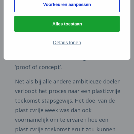
Voorkeuren aanpassen
Proof of concept
Het feit dat het de studenten uiteindelijk
Alles toestaan
lukte om (vrijwel) plasticvrij te leven,
betekent dat dit in de toekomst alleen
Details tonen
maar makkelijker worden. De plasticvrije
week kan daarom worden gezien als een
‘proof of concept’.
Net als bij alle andere ambitieuze doelen
verloopt het proces naar een plasticvrije
toekomst stapsgewijs. Het doel van de
plasticvrije week was dan ook
voornamelijk om te ervaren hoe een
plasticvrije toekomst eruit zou kunnen