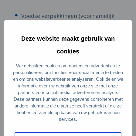
Voedselverpakkingen (voornamelijk
vlees)
‘Single use plastic’ (bv. plastic flesjes)
Deze website maakt gebruik van
Samengesteld ‘plastic’ (folie en
cookies
koffiebekers)
We gebruiken cookies om content en advertenties te
personaliseren, om functies voor social media te bieden
In elke categorie bleek een andere aanpak
en om ons websiteverkeer te analyseren. Ook delen we
nodig. Zo verkopen supermarkten geen
informatie over uw gebruik van onze site met onze
partners voor social media, adverteren en analyse.
vlees zonder plasticverpakking. Om dit op
Deze partners kunnen deze gegevens combineren met
te lossen moet je dus verder kijken tot
andere informatie die u aan ze heeft verstrekt of die ze
hebben verzameld op basis van uw gebruik van hun
waar het vlees verpakt wordt: bij de
services.
slagerij.