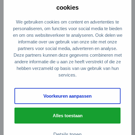
zijn bij het ontwerpen van een product en
cookies
de bijbehorende service. Daarnaast
komen drie ondernemers aan het woord
We gebruiken cookies om content en advertenties te
personaliseren, om functies voor social media te bieden
die vertellen over de succesfactoren en
en om ons websiteverkeer te analyseren. Ook delen we
geleerde lessen van hun product-as-a-
informatie over uw gebruik van onze site met onze
partners voor social media, adverteren en analyse.
service.
Deze partners kunnen deze gegevens combineren met
andere informatie die u aan ze heeft verstrekt of die ze
hebben verzameld op basis van uw gebruik van hun
services.
Programma 8 juli, van 15.30-17.00
Voorkeuren aanpassen
Gebruikersacceptatie van product-as-a-
service – Vivian Tunn, TU Delft,
Alles toestaan
Industrial Design
Ervaringen van ondernemers:
Details tonen