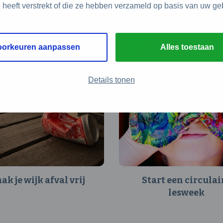
e heeft verstrekt of die ze hebben verzameld op basis van uw ge
oorkeuren aanpassen
Alles toestaan
Details tonen
ak je wijk afval vrij
Start een circulai
lesweek