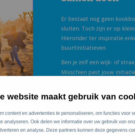
Er bestaat nog geen kookboe
sluiten. Toch zijn er op kle
Hieronder ter inspiratie en
buurtinitiatieven.
Ben je zelf een wijk- of straa
Misschien past jouw initiati
anderen kunnen leren van jo
e website maakt gebruik van coo
Wil je zelf een initiatief s
vaak helpen of doorverwijze
 content en advertenties te personaliseren, om functies voor s
buurt. Stuur dan een e-mail
e analyseren. Ook delen we informatie over uw gebruik van onz
adverteren en analyse. Deze partners kunnen deze gegevens c