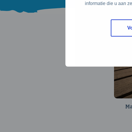
informatie die u aan z
V
Ma