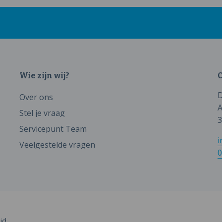
Wie zijn wij?
C
D
Over ons
A
Stel je vraag
3
Servicepunt Team
i
Veelgestelde vragen
0
id