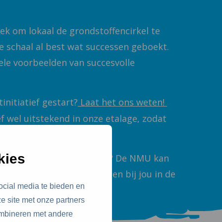
k om lokaal de grondstoffencirkel te
ine schaal al best wat successen geboekt.
kele voorbeelden van succesvolle
tinitiatief gestart?
Laat het ons weten!
ef wel uitstekend in onze etalage, zodat
uw ervaringen.
kies
tarten, maar weet je niet hoe? De NMU kan
n naar ervaringsdeskundigen bij jou in de
ocial media te bieden en
 naar:
g.de.vries@nmu.nl
.
e site met onze partners
ombineren met andere