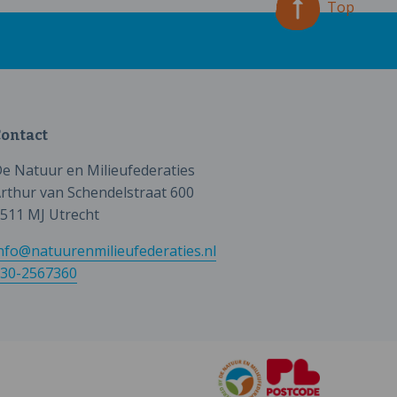
Top
ontact
e Natuur en Milieufederaties
rthur van Schendelstraat 600
511 MJ Utrecht
nfo@natuurenmilieufederaties.nl
30-2567360