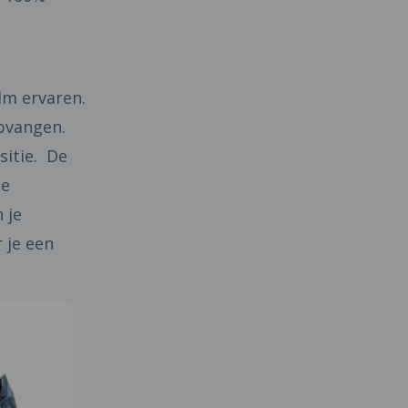
lm ervaren.
pvangen.
sitie. De
ee
 je
 je een