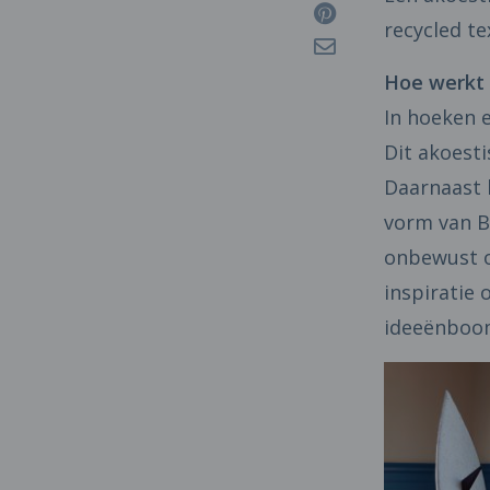
recycled te
Hoe werkt 
In hoeken 
Dit akoest
Daarnaast 
vorm van B
onbewust o
inspiratie
ideeënboo