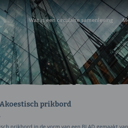
Wat is een circulaire samenleving
M
Akoestisch prikbord
?
isch prikbord in de vorm van een BLAD gemaakt va