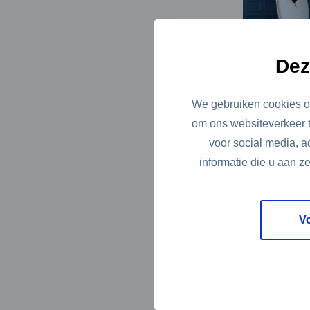
Dez
We gebruiken cookies om
om ons websiteverkeer t
Waarom is h
voor social media, 
BLAD is gem
informatie die u aan z
recyclen. D
Daarnaast 
V
circulaire 
transport 
verscheide
duurzame en