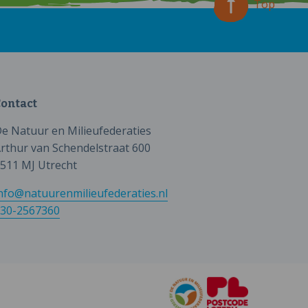
Top
ontact
e Natuur en Milieufederaties
rthur van Schendelstraat 600
511 MJ Utrecht
nfo@natuurenmilieufederaties.nl
30-2567360