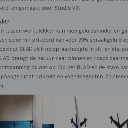
xtiel en gemaakt door Studio VIX.
dit?
en tussen werkplekken kan men geluidshinder en ga
isch scherm / prikbord kan voor 99% spraakgeluid o
bevindt BLAD zich op spraakhoogte in zit- en sta-po
LAD brengt de natuur naar binnen en roept daarm
ntspanning bij ons op. Op het BLAD en de stam kan
 ophangen met prikkers en vogelmagneten. Zo creëer
m.