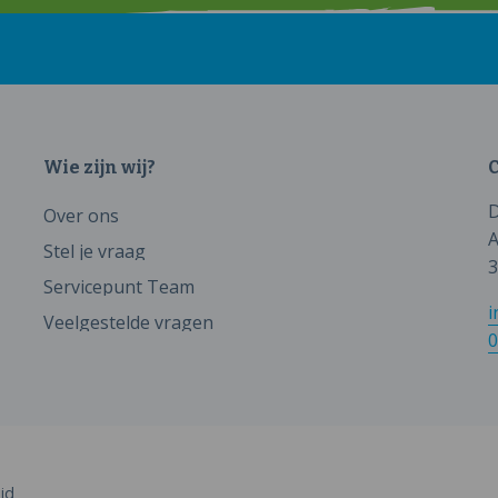
Wie zijn wij?
C
D
Over ons
A
Stel je vraag
3
Servicepunt Team
i
Veelgestelde vragen
0
id