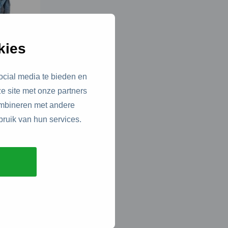
kies
ocial media te bieden en
e site met onze partners
ombineren met andere
 100% te
bruik van hun services.
ed staal.
 vanuit
ale
aal
 en puur
ijn.