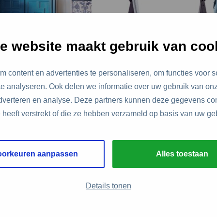
e website maakt gebruik van coo
 content en advertenties te personaliseren, om functies voor s
e analyseren. Ook delen we informatie over uw gebruik van onz
et circulair?
adverteren en analyse. Deze partners kunnen deze gegevens c
aakt van 100% gerecycled textiel en cellulose en is
e heeft verstrekt of die ze hebben verzameld op basis van uw ge
e stam is gemaakt van milieuvriendelijk poeder-coat
is het gehele assortiment van Studio VIX ontworpen
oorkeuren aanpassen
Alles toestaan
design principes: Lokale productie (100% NL), minim
volume, eenvoudig uitwisselbare onderdelen, minim
Details tonen
nheid aan materialen die eenvoudig te scheiden zijn
/of recyclede materialen die weer 99% te recyclen z