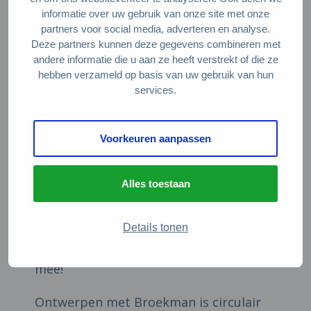
maar kunnen aanpassingen ook in de
informatie over uw gebruik van onze site met onze
toekomst slimmer. Zo kun je een huis
partners voor social media, adverteren en analyse.
Deze partners kunnen deze gegevens combineren met
bijvoorbeeld ontwerpen zonder interne
andere informatie die u aan ze heeft verstrekt of die ze
draagmuren, zodat vrije indelingen of
hebben verzameld op basis van uw gebruik van hun
gemakkelijk te wijzigen indelingen
services.
gemaakt kunnen worden. Ook als een
woonwijk naar verloop van tijd een
Voorkeuren aanpassen
andere functie krijgt – kunnen de
materialen en grondstoffen simpel weer
Alles toestaan
gebruikt worden voor andere projecten.
Verhuizen zonder afscheid te nemen van
Details tonen
je favoriete keuken? Neem je module
mee!
Ontwerpen met Broekman is circulair