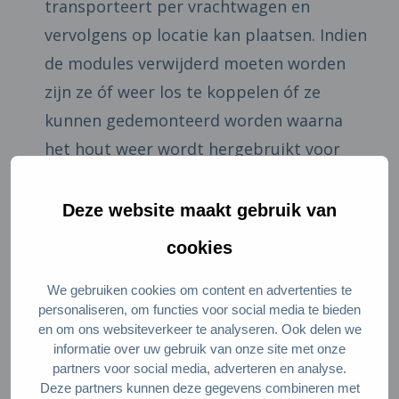
transporteert per vrachtwagen en
vervolgens op locatie kan plaatsen. Indien
de modules verwijderd moeten worden
zijn ze óf weer los te koppelen óf ze
kunnen gedemonteerd worden waarna
het hout weer wordt hergebruikt voor
andere toepassingen.
Deze website maakt gebruik van
Waarom is het circulair?
cookies
Grote kruislings verlijmde houtplaten
(formaldahyde vrij, dus niet schadelijk)
We gebruiken cookies om content en advertenties te
vormen de basis van het ontwerp. Ze
personaliseren, om functies voor social media te bieden
en om ons websiteverkeer te analyseren. Ook delen we
worden gebruikt voor de wanden, de
informatie over uw gebruik van onze site met onze
vloer en het plafond. In deze platen wordt
partners voor social media, adverteren en analyse.
Deze partners kunnen deze gegevens combineren met
bovendien zo min mogelijk gefreesd