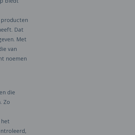
p biedt
e producten
heeft. Dat
geven. Met
die van
ent noemen
en die
. Zo
 het
ntroleerd,