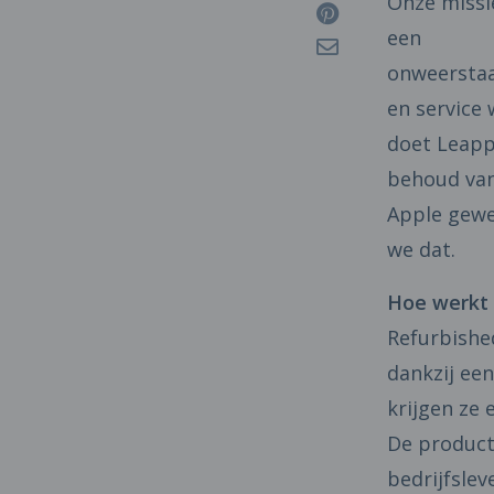
Onze missi
een
onweerstaa
en service 
doet Leapp
behoud van 
Apple gewe
we dat.
Hoe werkt 
Refurbished
dankzij ee
krijgen ze 
De producte
bedrijfsle