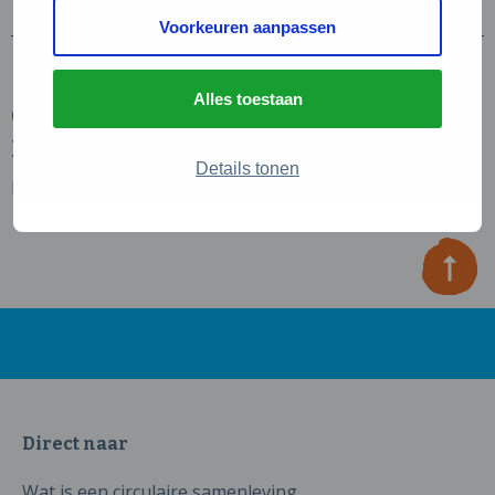
Voorkeuren aanpassen
Alles toestaan
Oldenzaalse Strijkservice &
Kledingverander Atelier
Details tonen
Lees verder
Direct naar
Wat is een circulaire samenleving