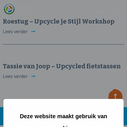
Zoeken
Menu
Product
Roestug – Upcycle je Stijl Workshop
Lees verder
Product
Tassie van Joop – Upcycled fietstassen
Lees verder
Deze website maakt gebruik van