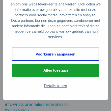
Meedoen als ondernemer
en om ons websiteverkeer te analyseren. Ook delen we
Circulaire producten en diensten
informatie over uw gebruik van onze site met onze
partners voor social media, adverteren en analyse.
Deze partners kunnen deze gegevens combineren met
Wie zijn wij?
andere informatie die u aan ze heeft verstrekt of die ze
hebben verzameld op basis van uw gebruik van hun
Over ons
services.
Stel je vraag
Servicepunt Team
Voorkeuren aanpassen
Veelgestelde vragen
Alles toestaan
Contact
De Natuur en Milieufederaties
Details tonen
Arthur van Schendelstraat 600
3511 MJ Utrecht
info@natuurenmilieufederaties.nl
030-2567360