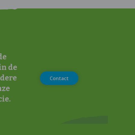
de
in de
ndere
Contact
nze
ie.