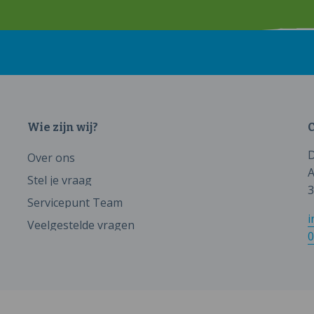
Wie zijn wij?
C
D
Over ons
A
Stel je vraag
3
Servicepunt Team
i
Veelgestelde vragen
0