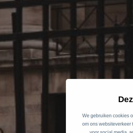
Dez
We gebruiken cookies om
om ons websiteverkeer t
voor social media, 