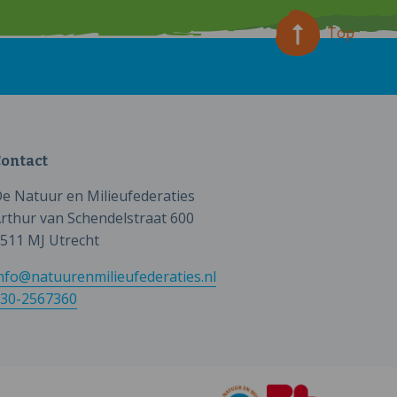
Top
ontact
e Natuur en Milieufederaties
rthur van Schendelstraat 600
511 MJ Utrecht
nfo@natuurenmilieufederaties.nl
30-2567360