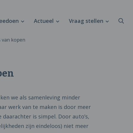
eedoen
Actueel
Vraag stellen
s van kopen
pen
iken we als samenleving minder
aar werk van te maken is door meer
 daarachter is simpel. Door auto’s,
lijkheden zijn eindeloos) niet meer