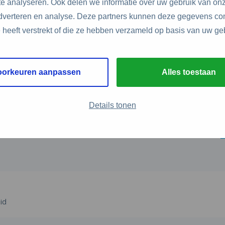
e analyseren. Ook delen we informatie over uw gebruik van onz
adverteren en analyse. Deze partners kunnen deze gegevens c
e heeft verstrekt of die ze hebben verzameld op basis van uw ge
Wie zijn wij?
C
oorkeuren aanpassen
Alles toestaan
D
Over ons
A
Stel je vraag
3
Details tonen
Servicepunt Team
i
Veelgestelde vragen
0
id