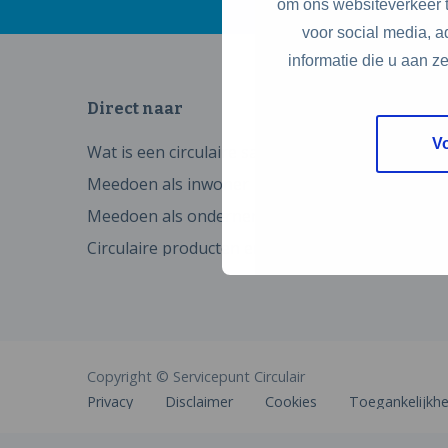
om ons websiteverkeer t
voor social media, 
informatie die u aan z
Direct naar
V
Wat is een circulaire samenleving
Meedoen als inwoner
Meedoen als ondernemer
Circulaire producten en diensten
Copyright © Servicepunt Circulair
Privacy
Disclaimer
Cookies
Toegankelijkhe