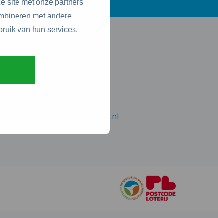
e site met onze partners
ombineren met andere
bruik van hun services.
ontact
e Natuur en Milieufederaties
rthur van Schendelstraat 600
511 MJ Utrecht
nfo@natuurenmilieufederaties.nl
30-2567360