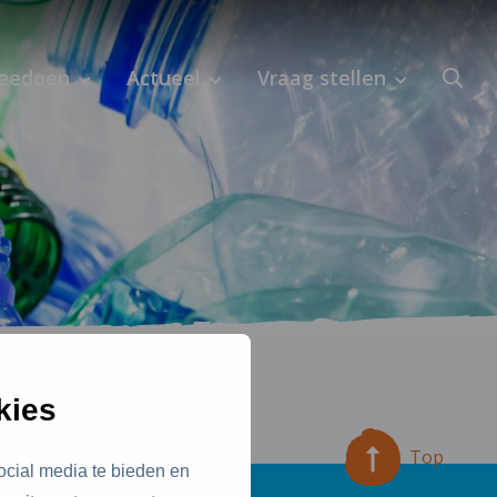
eedoen
Actueel
Vraag stellen
en.
kies
Top
ocial media te bieden en