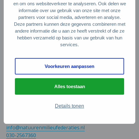
en om ons websiteverkeer te analyseren. Ook delen we
Circulaire producten en diensten
informatie over uw gebruik van onze site met onze
partners voor social media, adverteren en analyse.
Deze partners kunnen deze gegevens combineren met
Wie zijn wij?
andere informatie die u aan ze heeft verstrekt of die ze
hebben verzameld op basis van uw gebruik van hun
Over ons
services.
Stel je vraag
Servicepunt Team
Voorkeuren aanpassen
Veelgestelde vragen
Alles toestaan
Contact
De Natuur en Milieufederaties
Details tonen
Arthur van Schendelstraat 600
3511 MJ Utrecht
info@natuurenmilieufederaties.nl
030-2567360