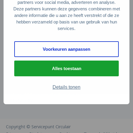
partners voor social media, adverteren en analyse.
Over ons
Deze partners kunnen deze gegevens combineren met
andere informatie die u aan ze heeft verstrekt of die ze
Stel je vraag
hebben verzameld op basis van uw gebruik van hun
Servicepunt Team
services.
Veelgestelde vragen
Voorkeuren aanpassen
Contact
De Natuur en Milieufederaties
Alles toestaan
Arthur van Schendelstraat 600
3511 MJ Utrecht
Details tonen
info@natuurenmilieufederaties.nl
030-2567360
Copyright © Servicepunt Circulair